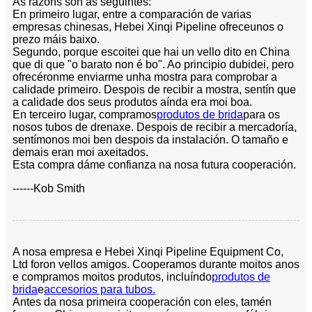
As razóns son as seguintes:
En primeiro lugar, entre a comparación de varias
empresas chinesas, Hebei Xinqi Pipeline ofreceunos o
prezo máis baixo.
Segundo, porque escoitei que hai un vello dito en China
que di que "o barato non é bo". Ao principio dubidei, pero
ofrecéronme enviarme unha mostra para comprobar a
calidade primeiro. Despois de recibir a mostra, sentín que
a calidade dos seus produtos aínda era moi boa.
En terceiro lugar, compramos
produtos de brida
para os
nosos tubos de drenaxe. Despois de recibir a mercadoría,
sentímonos moi ben despois da instalación. O tamaño e
demais eran moi axeitados.
Esta compra dáme confianza na nosa futura cooperación.
------Kob Smith
A nosa empresa e Hebei Xinqi Pipeline Equipment Co,
Ltd foron vellos amigos. Cooperamos durante moitos anos
e compramos moitos produtos, incluíndo
produtos de
brida
e
accesorios para tubos.
Antes da nosa primeira cooperación con eles, tamén