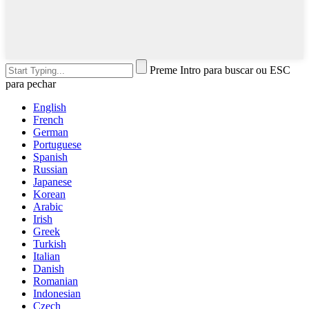
Preme Intro para buscar ou ESC
para pechar
English
French
German
Portuguese
Spanish
Russian
Japanese
Korean
Arabic
Irish
Greek
Turkish
Italian
Danish
Romanian
Indonesian
Czech