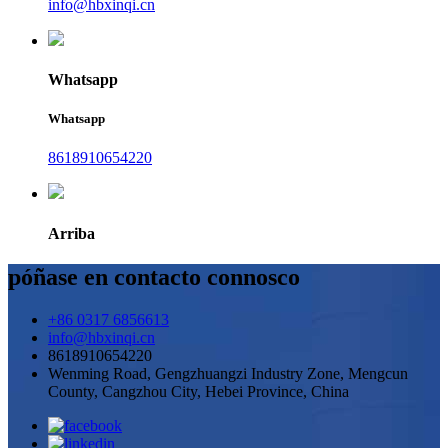
info@hbxinqi.cn
Whatsapp
Whatsapp
8618910654220
Arriba
póñase en contacto connosco
+86 0317 6856613
info@hbxinqi.cn
8618910654220
Wenming Road, Gengzhuangzi Industry Zone, Mengcun
County, Cangzhou City, Hebei Province, China