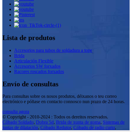
Lista de produtos
Accesorios para tubos de soldadura a tope
Brida
Articulación Flexible
Accesorios SW forxados
Racores roscados forxados
Envío de consultas
Para consultas sobre os nosos produtos, déixanos o teu correo
electrónico e póñase en contacto connosco nun prazo de 24 horas.
consulta agora
© Copyright - 2010-2024 : Todos os dereitos reservados.
Cóbado Soldado
,
Dobra 5d
,
Brida de xunta de goma
,
Sistemas de
juntas de dilatación
,
Cóbado Redutor
,
Cóbado de radio curto
,