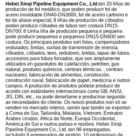
Hebei Xinqi Pipeline Equipment Co., Ltd.
ten 20 liñas de
produción de fol metálico, que poden producir fol de
aceiro inoxidable DN40-DN3000, fol de aceiro carbono e
fol de aliaxe especial; 8 liñas de produción de cóbados
poden producir cóbados de tubos sen costura DN15-
DN700: 6 Unha liña de produción pequena e pequena
pode producir pequenos e pequenos DN15-DN600 sen
costura. Os principais produtos son foles, compensadores
ondulados, bridas, xuntas de transmisión de enerxía,
cóbados, cóbados, tees, redutores, bridas, tapas de tubos,
accesorios para tubos forxados, que son amplamente
utilizados en gasodutos de calefacción, petróleo, gas
natural, produtos químicos, centrais térmicas. , centrais
nucleares, fabricación de alimentos, construción,
construción naval, fabricación de papel, medicina e outros
campos. A produción de produtos pódese producir de
acordo con estándares internacionais como GB, ANSI,
JIS, DIN, etc., ou pode deseñarse e producirse segundo
as necesidades do cliente. Os nosos produtos non só se
venden no mercado interno, senón que tamén se exportan
a Corea do Sur, Tailandia, Malaisia, Vietnam, Emiratos
Árabes Unidos, África do Norte, Europa Occidental,
América do Sur e outros países e rexións. Hebei Xinqi
Pipeline Equipment Co., Ltd. ten 98 empregados,
incluíndo 8 empregados de xestión, 10 profesionais de