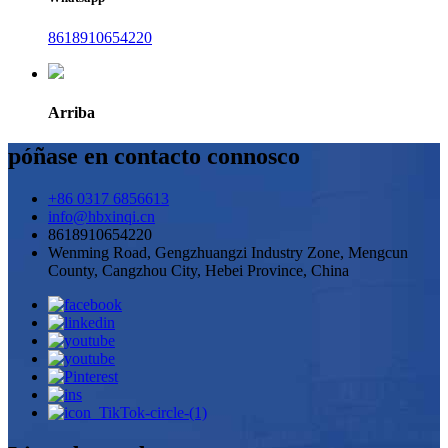
8618910654220
Arriba
póñase en contacto connosco
+86 0317 6856613
info@hbxinqi.cn
8618910654220
Wenming Road, Gengzhuangzi Industry Zone, Mengcun
County, Cangzhou City, Hebei Province, China