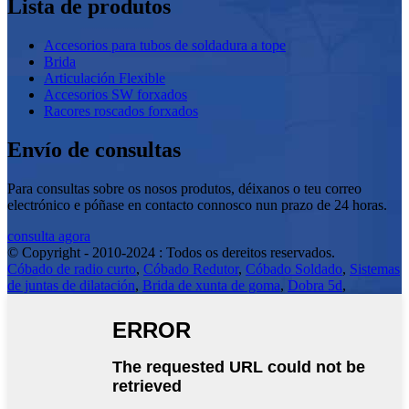
Lista de produtos
Accesorios para tubos de soldadura a tope
Brida
Articulación Flexible
Accesorios SW forxados
Racores roscados forxados
Envío de consultas
Para consultas sobre os nosos produtos, déixanos o teu correo
electrónico e póñase en contacto connosco nun prazo de 24 horas.
consulta agora
© Copyright - 2010-2024 : Todos os dereitos reservados.
Cóbado de radio curto
,
Cóbado Redutor
,
Cóbado Soldado
,
Sistemas
de juntas de dilatación
,
Brida de xunta de goma
,
Dobra 5d
,