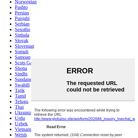
Norwegian
Pashto
Persian
Punjabi
Serbian
Sesotho
Sinhala
Slovak
Slovenian
Somali
Samoan
Scots Gaelic
Shona
Sindhi
Sundanese
Swahili
Tajik
Tamil
Telugu
Thai
Ukrainian
Urdu
Uzbek
Vietnamese
Welsh