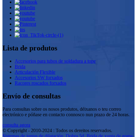
Lista de produtos
Accesorios para tubos de soldadura a tope
Brida
Articulación Flexible
Accesorios SW forxados
Racores roscados forxados
Envío de consultas
Para consultas sobre os nosos produtos, déixanos o teu correo
electrónico e póñase en contacto connosco nun prazo de 24 horas.
consulta agora
© Copyright - 2010-2024 : Todos os dereitos reservados.
Sistemas de juntas de dilatación
,
Dobra 5d
,
Brida de xunta de goma
,