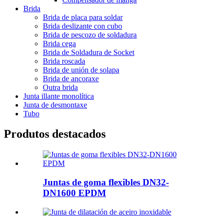
Brida
Brida de placa para soldar
Brida deslizante con cubo
Brida de pescozo de soldadura
Brida cega
Brida de Soldadura de Socket
Brida roscada
Brida de unión de solapa
Brida de ancoraxe
Outra brida
Junta illante monolítica
Junta de desmontaxe
Tubo
Produtos destacados
Juntas de goma flexibles DN32-
DN1600 EPDM