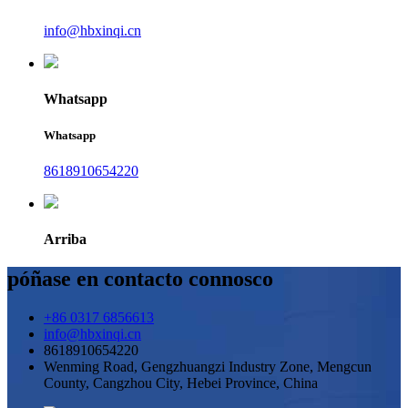
info@hbxinqi.cn
Whatsapp
Whatsapp
8618910654220
Arriba
póñase en contacto connosco
+86 0317 6856613
info@hbxinqi.cn
8618910654220
Wenming Road, Gengzhuangzi Industry Zone, Mengcun
County, Cangzhou City, Hebei Province, China