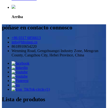
Arriba
póñase en contacto connosco
+86 0317 6856613
info@hbxinqi.cn
8618910654220
Wenming Road, Gengzhuangzi Industry Zone, Mengcun
County, Cangzhou City, Hebei Province, China
Lista de produtos