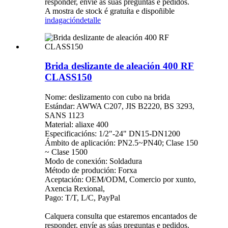
responder, envíe as súas preguntas e pedidos.
A mostra de stock é gratuíta e dispoñible
indagación
detalle
Brida deslizante de aleación 400 RF
CLASS150
Nome: deslizamento con cubo na brida
Estándar: AWWA C207, JIS B2220, BS 3293,
SANS 1123
Material: aliaxe 400
Especificacións: 1/2"-24" DN15-DN1200
Ámbito de aplicación: PN2.5~PN40; Clase 150
~ Clase 1500
Modo de conexión: Soldadura
Método de produción: Forxa
Aceptación: OEM/ODM, Comercio por xunto,
Axencia Rexional,
Pago: T/T, L/C, PayPal
Calquera consulta que estaremos encantados de
responder, envíe as súas preguntas e pedidos.