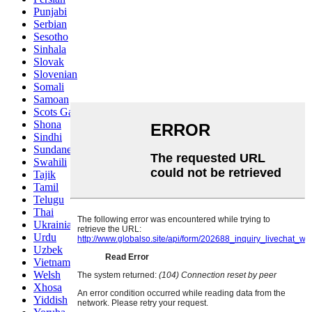
Punjabi
Serbian
Sesotho
Sinhala
Slovak
Slovenian
Somali
Samoan
Scots Gaelic
Shona
Sindhi
Sundanese
Swahili
Tajik
Tamil
Telugu
Thai
Ukrainian
Urdu
Uzbek
Vietnamese
Welsh
Xhosa
Yiddish