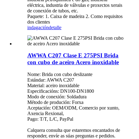
eléctrica, industria de válvulas e proxectos xerais
de conexión de tubos, etc.
Paquete: 1. Caixa de madeira 2. Como requisitos
dos clientes
indagación
detalle
AWWA C207 Clase E 275PSI Brida
con cubo de aceiro Acero inoxidable
Nome: Brida con cubo deslizante
Estándar: AWWA C207
Material: aceiro inoxidable
Especificacións: DN100-DN1800
Modo de conexión: Soldadura
Método de produción: Forxa
Aceptación: OEM/ODM, Comercio por xunto,
Axencia Rexional,
Pago: T/T, L/C, PayPal
Calquera consulta que estaremos encantados de
responder, envíe as súas preguntas e pedidos.