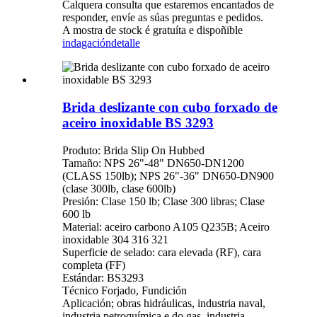
Calquera consulta que estaremos encantados de
responder, envíe as súas preguntas e pedidos.
A mostra de stock é gratuíta e dispoñible
indagación
detalle
Brida deslizante con cubo forxado de
aceiro inoxidable BS 3293
Produto: Brida Slip On Hubbed
Tamaño: NPS 26"-48" DN650-DN1200
(CLASS 150lb); NPS 26"-36" DN650-DN900
(clase 300lb, clase 600lb)
Presión: Clase 150 lb; Clase 300 libras; Clase
600 lb
Material: aceiro carbono A105 Q235B; Aceiro
inoxidable 304 316 321
Superficie de selado: cara elevada (RF), cara
completa (FF)
Estándar: BS3293
Técnico Forjado, Fundición
Aplicación; obras hidráulicas, industria naval,
industria petroquímica e do gas, industria